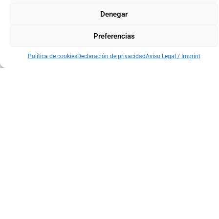
necesidades y proyectos de nuestros clientes.
Denegar
Preferencias
Telas
Espumas
Accesorios
Servicio
Política de cookies
Declaración de privacidad
Aviso Legal / Imprint
Disponibles
Ofrecemos
y
de
en
una
suministros
reparto
servicio
variedad
Desde
Nos
de
de
tachas y
compromete
metraje o
espumas
adhesivos
a ofrecer
pieza,
de alta
hasta
el mejor
nuestras
calidad
cinchas,
servicio,
telas
en
velcros,
incluyendo
para
diferentes
hilos y
un
tapicería
densidades
grapas,
reparto a
vienen en
y
proporcionamos
todas las
una
grosores,
todo lo
zonas de
variedad
perfectas
necesario
las islas.
de estilos,
para
para
Con una
colores y
rellenar
completar
distribución