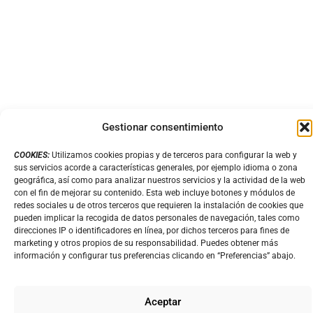
Gestionar consentimiento
COOKIES:
Utilizamos cookies propias y de terceros para configurar la web y
sus servicios acorde a características generales, por ejemplo idioma o zona
geográfica, así como para analizar nuestros servicios y la actividad de la web
con el fin de mejorar su contenido. Esta web incluye botones y módulos de
redes sociales u de otros terceros que requieren la instalación de cookies que
pueden implicar la recogida de datos personales de navegación, tales como
direcciones IP o identificadores en línea, por dichos terceros para fines de
marketing y otros propios de su responsabilidad. Puedes obtener más
SERVICIOS
información y configurar tus preferencias clicando en “Preferencias” abajo.
Qué Ofrecemos
En DITEX nos enorgullecemos de ofrecer una amplia gama de
Aceptar
servicios y productos de tapicería para satisfacer todas las